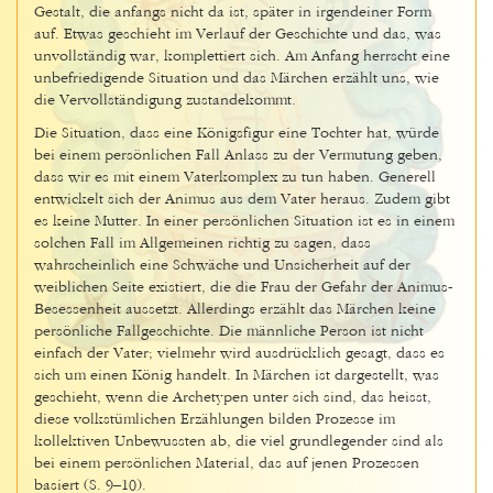
Gestalt, die anfangs nicht da ist, später in irgendeiner Form
auf. Etwas geschieht im Verlauf der Geschichte und das, was
unvollständig war, komplettiert sich. Am Anfang herrscht eine
unbefriedigende Situation und das Märchen erzählt uns, wie
die Vervollständigung zustandekommt.
Die Situation, dass eine Königsfigur eine Tochter hat, würde
bei einem persönlichen Fall Anlass zu der Vermutung geben,
dass wir es mit einem Vaterkomplex zu tun haben. Generell
entwickelt sich der Animus aus dem Vater heraus. Zudem gibt
es keine Mutter. In einer persönlichen Situation ist es in einem
solchen Fall im Allgemeinen richtig zu sagen, dass
wahrscheinlich eine Schwäche und Unsicherheit auf der
weiblichen Seite existiert, die die Frau der Gefahr der Animus-
Besessenheit aussetzt. Allerdings erzählt das Märchen keine
persönliche Fallgeschichte. Die männliche Person ist nicht
einfach der Vater; vielmehr wird ausdrücklich gesagt, dass es
sich um einen König handelt. In Märchen ist dargestellt, was
geschieht, wenn die Archetypen unter sich sind, das heisst,
diese volkstümlichen Erzählungen bilden Prozesse im
kollektiven Unbewussten ab, die viel grundlegender sind als
bei einem persönlichen Material, das auf jenen Prozessen
basiert (S. 9–10).