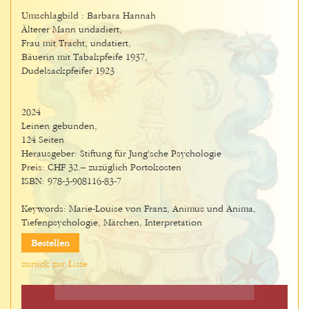
Umschlagbild : Barbara Hannah
Älterer Mann undadiert,
Frau mit Tracht, undatiert,
Bäuerin mit Tabakpfeife 1937,
Dudelsackpfeifer 1923
2024
Leinen gebunden,
124 Seiten
Herausgeber: Stiftung für Jung'sche Psychologie
Preis: CHF 32.– zuzüglich Portokosten
ISBN: 978-3-908116-83-7
Keywords: Marie-Louise von Franz, Animus und Anima,
Tiefenpsychologie, Märchen, Interpretation
Bestellen
zurück zur Liste