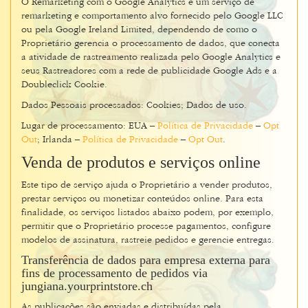
O Remarketing com o Google Analytics é um serviço de
remarketing e comportamento alvo fornecido pelo Google LLC
ou pela Google Ireland Limited, dependendo de como o
Proprietário gerencia o processamento de dados, que conecta
a atividade de rastreamento realizada pelo Google Analytics e
seus Rastreadores com a rede de publicidade Google Ads e a
Doubleclick Cookie.
Dados Pessoais processados: Cookies; Dados de uso.
Lugar de processamento: EUA –
Política de Privacidade
–
Opt
Out
; Irlanda –
Política de Privacidade
–
Opt Out
.
Venda de produtos e serviços online
Este tipo de serviço ajuda o Proprietário a vender produtos,
prestar serviços ou monetizar conteúdos online. Para esta
finalidade, os serviços listados abaixo podem, por exemplo,
permitir que o Proprietário processe pagamentos, configure
modelos de assinatura, rastreie pedidos e gerencie entregas.
Transferência de dados para empresa externa para
fins de processamento de pedidos via
jungiana.yourprintstore.ch
As publicações são enviadas e distribuídas pela