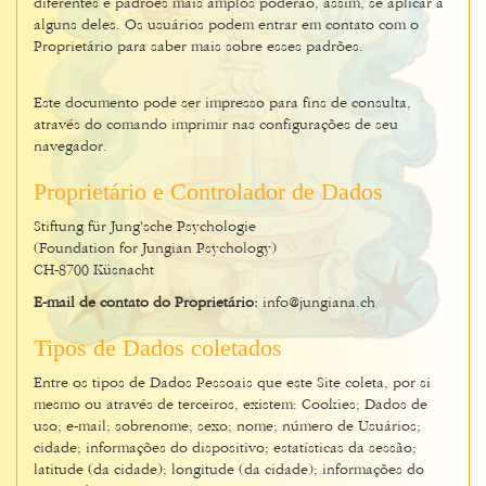
diferentes e padrões mais amplos poderão, assim, se aplicar a
alguns deles. Os usuários podem entrar em contato com o
Proprietário para saber mais sobre esses padrões.
Este documento pode ser impresso para fins de consulta,
através do comando imprimir nas configurações de seu
navegador.
Proprietário e Controlador de Dados
Stiftung für Jung'sche Psychologie
(Foundation for Jungian Psychology)
CH-8700 Küsnacht
E-mail de contato do Proprietário:
info@jungiana.ch
Tipos de Dados coletados
Entre os tipos de Dados Pessoais que este Site coleta, por si
mesmo ou através de terceiros, existem: Cookies; Dados de
uso; e-mail; sobrenome; sexo; nome; número de Usuários;
cidade; informações do dispositivo; estatísticas da sessão;
latitude (da cidade); longitude (da cidade); informações do